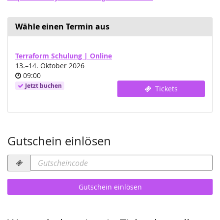
Wähle einen Termin aus
Terraform Schulung | Online
bis
13.
–
14. Oktober 2026
Uhrzeit
09:00
Jetzt buchen
Tickets
Gutschein einlösen
Gutscheincode
erforderlich
Gutschein einlösen